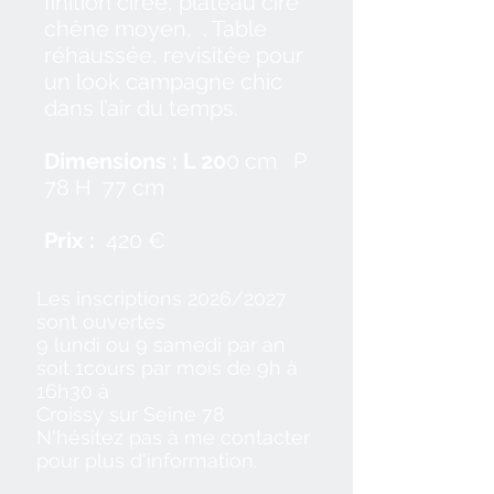
finition cirée, plateau ciré
chêne moyen, . Table
réhaussée, revisitée pour
un look campagne chic
dans l’air du temps.
Dimensions : L 20
0 cm P
78 H 77 cm
Prix :
42
0 €​
Les inscriptions 2026/2027
sont ouvertes
9 lundi ou 9 samedi par an
soit 1cours par mois de 9h à
16h30 à
Croissy sur Seine 78
N'hésitez pas à me contacter
pour plus d'information.