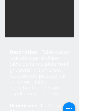
Description :
Table basse
réalisée à partir d'une
table de ferme piètement
gris perle finition cirée,
plateau bois protégé par
un vernis. Table
réenchantée dans un
esprit campagne chic.
Dimensions :
L 110 cm P