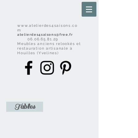
www.atelierdes4saisons.co
m
atelierdes4saisons@free.fr
06.06.65.81.29
Meubles anciens relookés et
restauration artisanale à
Houilles (Yvelines)
Tables