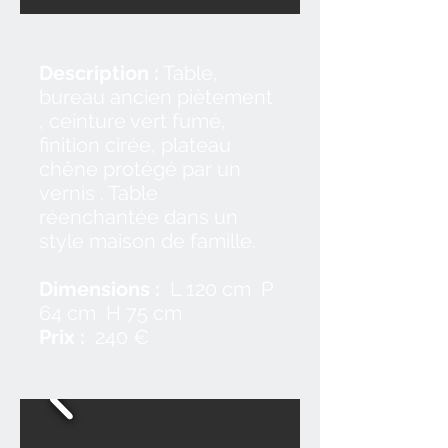
Description :
Table,
bureau ancien piètement
, ceinture vert fumé,
finition cirée, plateau
chêne protégé par un
vernis . Table
réenchantée dans un
style maison de famille.
Dimensions :
L 120 cm P
64 cm H 75 cm
Prix :
24
0 €​